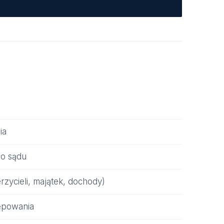
ia
do sądu
rzycieli, majątek, dochody)
tępowania