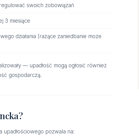
e regulować swoich zobowiązań
j 3 miesiące
owego działania (rażące zaniedbanie może
ralizowały — upadłość mogą ogłosić również
ność gospodarczą.
encka?
a upadłościowego pozwala na: