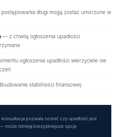
postępowania długi mogą zostać umorzone w
h
— z chwilą ogłoszenia upadłości
trzymane
mentu ogłoszenia upadłości wierzyciele nie
zczeń
budowanie stabilności finansowej
 konsultacja pozwala ocenić czy upadłość jest
— może istnieją korzystniejsze opcje