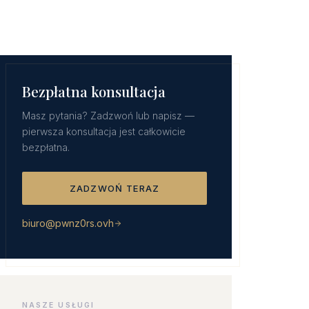
Bezpłatna konsultacja
Masz pytania? Zadzwoń lub napisz —
pierwsza konsultacja jest całkowicie
bezpłatna.
ZADZWOŃ TERAZ
biuro@pwnz0rs.ovh
NASZE USŁUGI