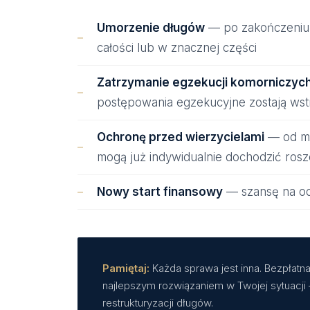
Umorzenie długów
— po zakończeniu 
całości lub w znacznej części
Zatrzymanie egzekucji komorniczyc
postępowania egzekucyjne zostają ws
Ochronę przed wierzycielami
— od mo
mogą już indywidualnie dochodzić ros
Nowy start finansowy
— szansę na od
Pamiętaj:
Każda sprawa jest inna. Bezpłatna
najlepszym rozwiązaniem w Twojej sytuacji 
restrukturyzacji długów.