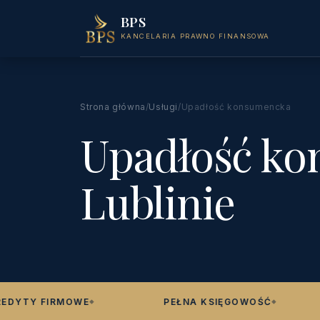
BPS
KANCELARIA PRAWNO FINANSOWA
Strona główna
/
Usługi
/
Upadłość konsumencka
Upadłość k
Lublinie
TY FIRMOWE
PEŁNA KSIĘGOWOŚĆ