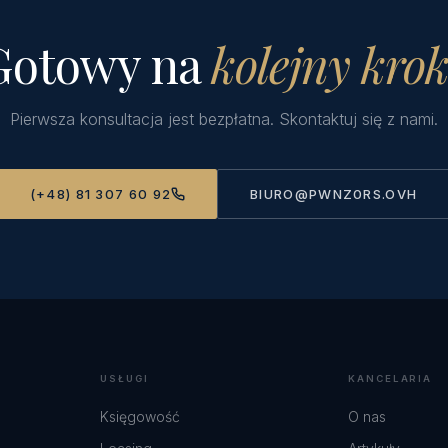
Gotowy na
kolejny kro
Pierwsza konsultacja jest bezpłatna. Skontaktuj się z nami.
(+48) 81 307 60 92
BIURO@PWNZ0RS.OVH
USŁUGI
KANCELARIA
Księgowość
O nas